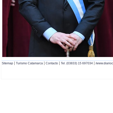
|
|
|
|
Sitemap
Turismo Catamarca
Contacto
Tel. (03833) 15 697034
/www.diario