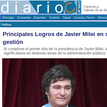
Catamarca
Sábado 09 de M
Principal
Economia
Deportes
Turismo
Salud
Ciencia y Tecno
Genera
Polí­tica
Principales Logros de Javier Milei en
gestión
Al cumplirse el primer año de la presidencia de Javier Milei,
significativos en diversas áreas de la administración pública: