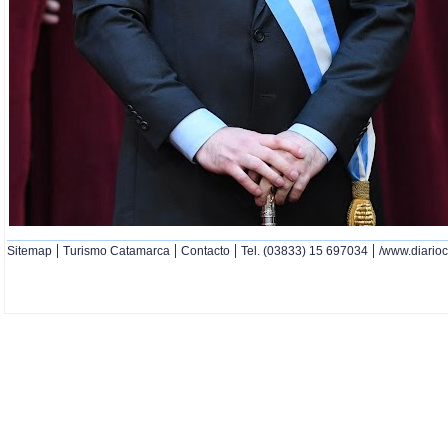
|
|
|
|
Sitemap
Turismo Catamarca
Contacto
Tel. (03833) 15 697034
/www.diario