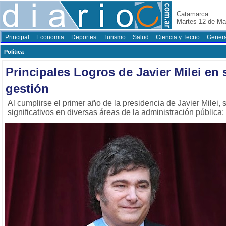
Catamarca
Martes 12 de Ma
Principal
Economia
Deportes
Turismo
Salud
Ciencia y Tecno
Genera
Polí­tica
Principales Logros de Javier Milei en
gestión
Al cumplirse el primer año de la presidencia de Javier Milei,
significativos en diversas áreas de la administración pública: