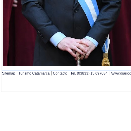
|
|
|
|
Sitemap
Turismo Catamarca
Contacto
Tel. (03833) 15 697034
/www.diario