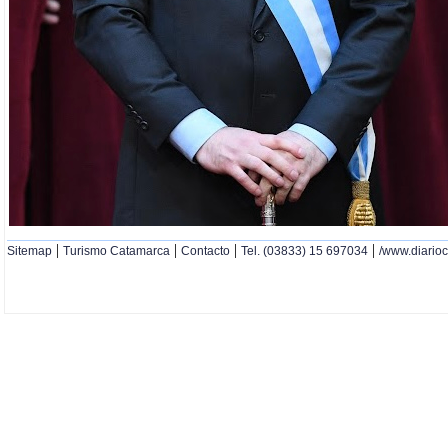
|
|
|
|
Sitemap
Turismo Catamarca
Contacto
Tel. (03833) 15 697034
/www.diario