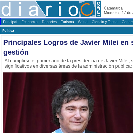
Catamarca
Miércoles 17 de 
Principal
Economia
Deportes
Turismo
Salud
Ciencia y Tecno
Genera
Polí­tica
Principales Logros de Javier Milei en
gestión
Al cumplirse el primer año de la presidencia de Javier Milei,
significativos en diversas áreas de la administración pública: