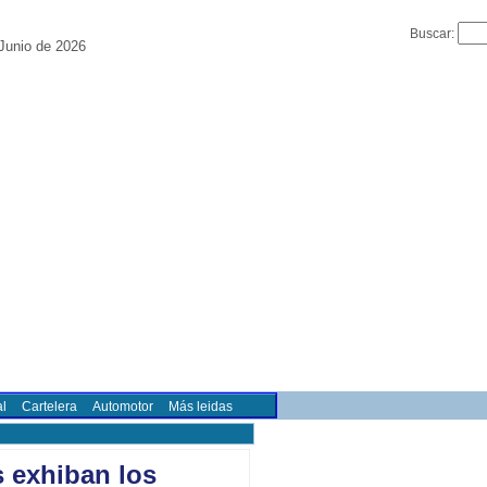
Buscar:
Junio de 2026
l
Cartelera
Automotor
Más leidas
s exhiban los