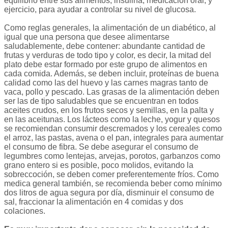
equilibrio entre sus alimentos, insulina, medicación oral, y
ejercicio, para ayudar a controlar su nivel de glucosa.
Como reglas generales, la alimentación de un diabético, al
igual que una persona que desee alimentarse
saludablemente, debe contener: abundante cantidad de
frutas y verduras de todo tipo y color, es decir, la mitad del
plato debe estar formado por este grupo de alimentos en
cada comida. Además, se deben incluir, proteínas de buena
calidad como las del huevo y las carnes magras tanto de
vaca, pollo y pescado. Las grasas de la alimentación deben
ser las de tipo saludables que se encuentran en todos
aceites crudos, en los frutos secos y semillas, en la palta y
en las aceitunas. Los lácteos como la leche, yogur y quesos
se recomiendan consumir descremados y los cereales como
el arroz, las pastas, avena o el pan, integrales para aumentar
el consumo de fibra. Se debe asegurar el consumo de
legumbres como lentejas, arvejas, porotos, garbanzos como
grano entero si es posible, poco molidos, evitando la
sobreccoción, se deben comer preferentemente fríos. Como
medica general también, se recomienda beber como mínimo
dos litros de agua segura por día, disminuir el consumo de
sal, fraccionar la alimentación en 4 comidas y dos
colaciones.