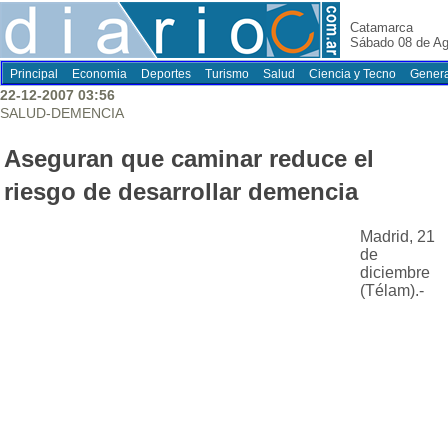
Catamarca
Sábado 08 de Ag
Principal
Economia
Deportes
Turismo
Salud
Ciencia y Tecno
Genera
22-12-2007 03:56
SALUD-DEMENCIA
Aseguran que caminar reduce el
riesgo de desarrollar demencia
Madrid, 21
de
diciembre
(Télam).-