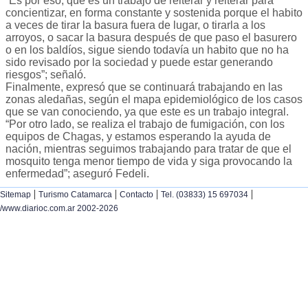
“Es por eso, que es un trabajo de reiterar y reiterar para
concientizar, en forma constante y sostenida porque el habito
a veces de tirar la basura fuera de lugar, o tirarla a los
arroyos, o sacar la basura después de que paso el basurero
o en los baldíos, sigue siendo todavía un habito que no ha
sido revisado por la sociedad y puede estar generando
riesgos”; señaló.
Finalmente, expresó que se continuará trabajando en las
zonas aledañas, según el mapa epidemiológico de los casos
que se van conociendo, ya que este es un trabajo integral.
“Por otro lado, se realiza el trabajo de fumigación, con los
equipos de Chagas, y estamos esperando la ayuda de
nación, mientras seguimos trabajando para tratar de que el
mosquito tenga menor tiempo de vida y siga provocando la
enfermedad”; aseguró Fedeli.
|
|
|
|
Sitemap
Turismo Catamarca
Contacto
Tel. (03833) 15 697034
/www.diarioc.com.ar 2002-2026