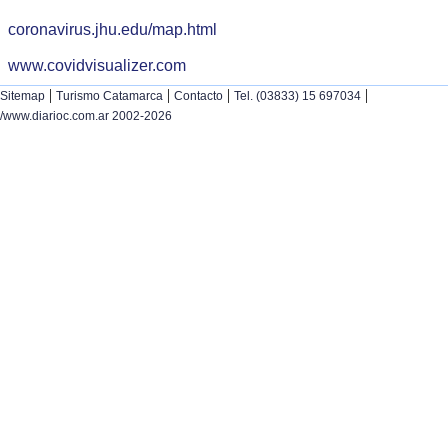
coronavirus.jhu.edu/map.html
www.covidvisualizer.com
|
|
|
|
Sitemap
Turismo Catamarca
Contacto
Tel. (03833) 15 697034
/www.diarioc.com.ar 2002-2026