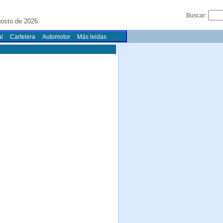
Buscar:
gosto de 2026
l
Cartelera
Automotor
Más leidas