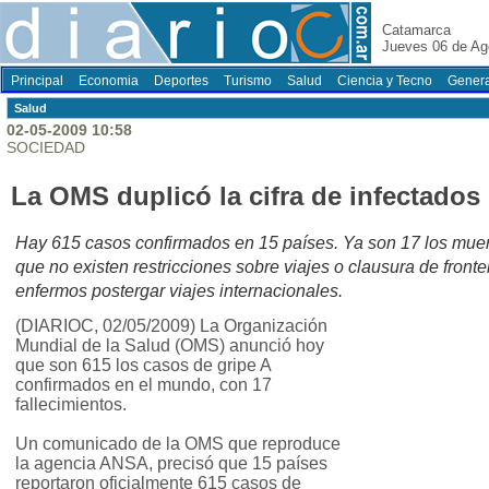
Catamarca
Jueves 06 de Ag
Principal
Economia
Deportes
Turismo
Salud
Ciencia y Tecno
Genera
Salud
02-05-2009 10:58
SOCIEDAD
La OMS duplicó la cifra de infectados 
Hay 615 casos confirmados en 15 países. Ya son 17 los muer
que no existen restricciones sobre viajes o clausura de front
enfermos postergar viajes internacionales.
(DIARIOC, 02/05/2009) La Organización
Mundial de la Salud (OMS) anunció hoy
que son 615 los casos de gripe A
confirmados en el mundo, con 17
fallecimientos.
Un comunicado de la OMS que reproduce
la agencia ANSA, precisó que 15 países
reportaron oficialmente 615 casos de