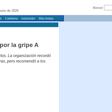
Buscar:
osto de 2026
l
Cartelera
Automotor
Más leidas
por la gripe A
tos. La organización recordó
eras, pero recomendó a los