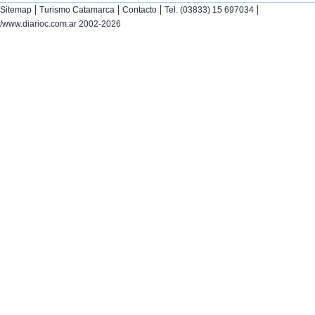
|
|
|
|
Sitemap
Turismo Catamarca
Contacto
Tel. (03833) 15 697034
/www.diarioc.com.ar 2002-2026