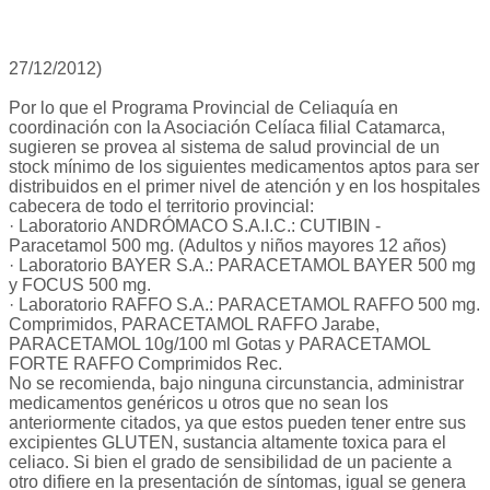
27/12/2012)
Por lo que el Programa Provincial de Celiaquía en
coordinación con la Asociación Celíaca filial Catamarca,
sugieren se provea al sistema de salud provincial de un
stock mínimo de los siguientes medicamentos aptos para ser
distribuidos en el primer nivel de atención y en los hospitales
cabecera de todo el territorio provincial:
· Laboratorio ANDRÓMACO S.A.I.C.: CUTIBIN -
Paracetamol 500 mg. (Adultos y niños mayores 12 años)
· Laboratorio BAYER S.A.: PARACETAMOL BAYER 500 mg
y FOCUS 500 mg.
· Laboratorio RAFFO S.A.: PARACETAMOL RAFFO 500 mg.
Comprimidos, PARACETAMOL RAFFO Jarabe,
PARACETAMOL 10g/100 ml Gotas y PARACETAMOL
FORTE RAFFO Comprimidos Rec.
No se recomienda, bajo ninguna circunstancia, administrar
medicamentos genéricos u otros que no sean los
anteriormente citados, ya que estos pueden tener entre sus
excipientes GLUTEN, sustancia altamente toxica para el
celiaco. Si bien el grado de sensibilidad de un paciente a
otro difiere en la presentación de síntomas, igual se genera