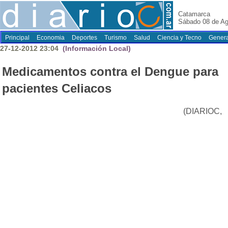
Catamarca
Sábado 08 de Ag
Principal
Economia
Deportes
Turismo
Salud
Ciencia y Tecno
Genera
27-12-2012 23:04
(Información Local)
Medicamentos contra el Dengue para
pacientes Celiacos
(DIARIOC,