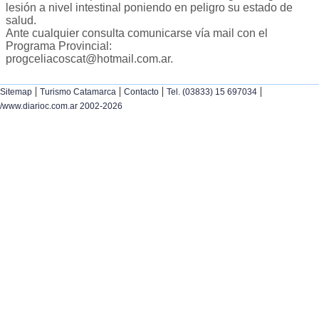
lesión a nivel intestinal poniendo en peligro su estado de
salud.
Ante cualquier consulta comunicarse vía mail con el
Programa Provincial:
progceliacoscat@hotmail.com.ar
.
|
|
|
|
Sitemap
Turismo Catamarca
Contacto
Tel. (03833) 15 697034
/www.diarioc.com.ar 2002-2026