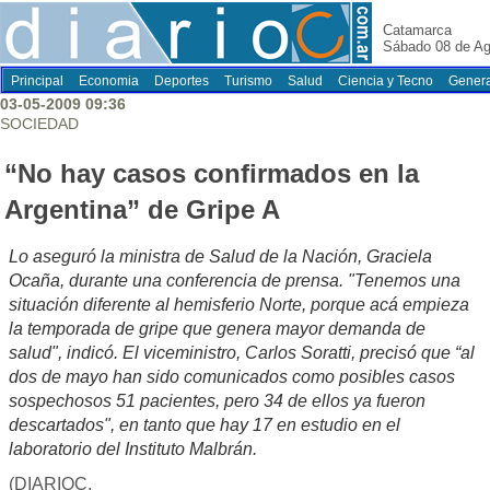
Catamarca
Sábado 08 de Ag
Principal
Economia
Deportes
Turismo
Salud
Ciencia y Tecno
Genera
03-05-2009 09:36
SOCIEDAD
“No hay casos confirmados en la
Argentina” de Gripe A
Lo aseguró la ministra de Salud de la Nación, Graciela
Ocaña, durante una conferencia de prensa. "Tenemos una
situación diferente al hemisferio Norte, porque acá empieza
la temporada de gripe que genera mayor demanda de
salud", indicó. El viceministro, Carlos Soratti, precisó que “al
dos de mayo han sido comunicados como posibles casos
sospechosos 51 pacientes, pero 34 de ellos ya fueron
descartados", en tanto que hay 17 en estudio en el
laboratorio del Instituto Malbrán.
(DIARIOC,