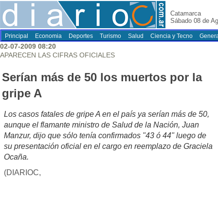
Catamarca
Sábado 08 de Ag
Principal
Economia
Deportes
Turismo
Salud
Ciencia y Tecno
Genera
02-07-2009 08:20
APARECEN LAS CIFRAS OFICIALES
Serían más de 50 los muertos por la
gripe A
Los casos fatales de gripe A en el país ya serían más de 50,
aunque el flamante ministro de Salud de la Nación, Juan
Manzur, dijo que sólo tenía confirmados "43 ó 44" luego de
su presentación oficial en el cargo en reemplazo de Graciela
Ocaña.
(DIARIOC,