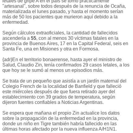
letales de gripe A en el país se tornó prácticamente
"artesanal", sobre todos después de la renuncia de Ocaña,
materializada el lunes pasado, y hasta el momento serían
más de 50 los pacientes que murieron aquí debido a la
enfermedad.
Según cálculos extraoficiales, la cantidad de fallecidos
ascendería a
55
, con al menos 30 víctimas fatales en la
provincia de Buenos Aires, 17 en la Capital Federal, seis en
Santa Fe, una en Misiones y otra en Formosa.
{adr}En el territorio bonaerense, hasta ayer el ministro de
Salud, Claudio Zin, tenía confirmados 29 casos letales, a los
que hoy se le sumó al menos un episodios más.
Se trata de un pequeño que asistía a un jardín maternal del
Colegio French de la localidad de Banfield y que falleció
este miércoles después de que fuera retirado ayer del
establecimiento con 39 grados de temperatura, según
dijeron fuentes confiables a Noticias Argentinas.
Se espera que mañana el propio Zin actualice los datos
sobre la propagación de la enfermedad en la provincia,
donde un niño en Tigre también habría fallecido en las
últimas horas afectado por la nueva influenza A/H1N1.