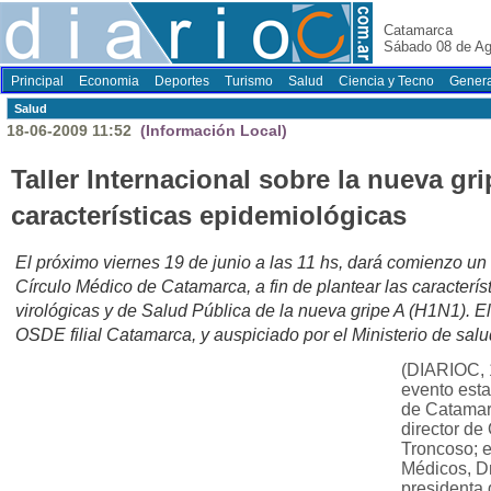
Catamarca
Sábado 08 de Ag
Principal
Economia
Deportes
Turismo
Salud
Ciencia y Tecno
Genera
Salud
18-06-2009 11:52
(Información Local)
Taller Internacional sobre la nueva gr
características epidemiológicas
El próximo viernes 19 de junio a las 11 hs, dará comienzo un t
Círculo Médico de Catamarca, a fin de plantear las característ
virológicas y de Salud Pública de la nueva gripe A (H1N1). E
OSDE filial Catamarca, y auspiciado por el Ministerio de salu
(DIARIOC, 
evento esta
de Catamarc
director d
Troncoso; e
Médicos, Dr
presidenta 