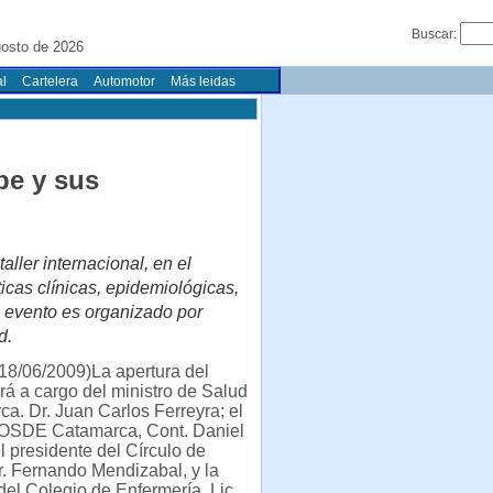
Buscar:
osto de 2026
l
Cartelera
Automotor
Más leidas
ipe y sus
aller internacional, en el
icas clínicas, epidemiológicas,
l evento es organizado por
d.
18/06/2009)La apertura del
rá a cargo del ministro de Salud
a. Dr. Juan Carlos Ferreyra; el
e OSDE Catamarca, Cont. Daniel
l presidente del Círculo de
. Fernando Mendizabal, y la
del Colegio de Enfermería, Lic.