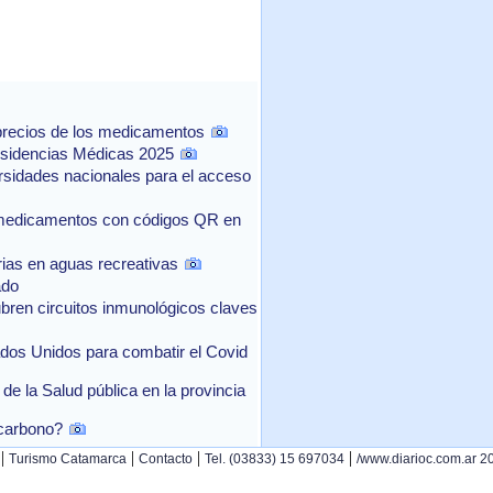
 precios de los medicamentos
Residencias Médicas 2025
rsidades nacionales para el acceso
e medicamentos con códigos QR en
ias en aguas recreativas
ado
n circuitos inmunológicos claves
ados Unidos para combatir el Covid
 de la Salud pública en la provincia
 carbono?
|
|
|
|
Turismo Catamarca
Contacto
Tel. (03833) 15 697034
/www.diarioc.com.ar 