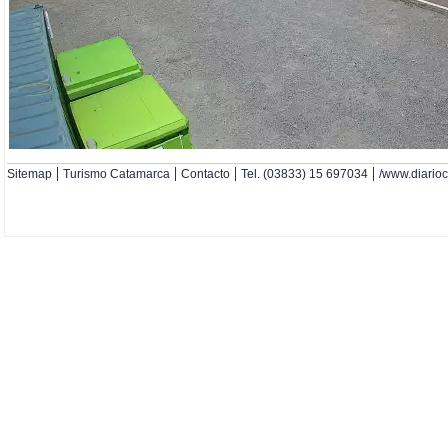
|
|
|
|
Sitemap
Turismo Catamarca
Contacto
Tel. (03833) 15 697034
/www.diario