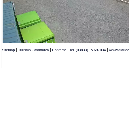
|
|
|
|
Sitemap
Turismo Catamarca
Contacto
Tel. (03833) 15 697034
/www.diario