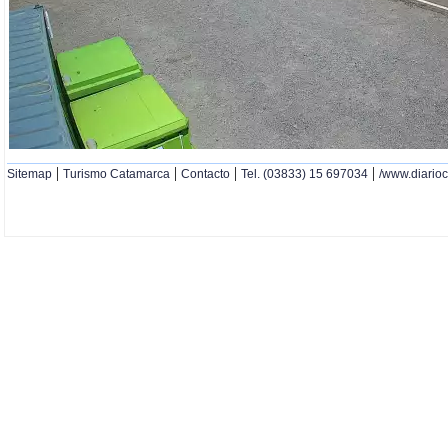
|
|
|
|
Sitemap
Turismo Catamarca
Contacto
Tel. (03833) 15 697034
/www.diario