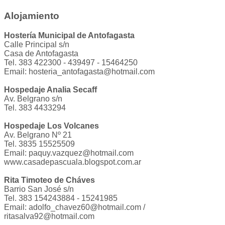
Alojamiento
Hostería Municipal de Antofagasta
Calle Principal s/n
Casa de Antofagasta
Tel. 383 422300 - 439497 - 15464250
Email:
hosteria_antofagasta@hotmail.com
Hospedaje Analia Secaff
Av. Belgrano s/n
Tel. 383 4433294
Hospedaje Los Volcanes
Av. Belgrano Nº 21
Tel. 3835 15525509
Email:
paquy.vazquez@hotmail.com
www.casadepascuala.blogspot.com.ar
Rita Timoteo de Cháves
Barrio San José s/n
Tel. 383 154243884 - 15241985
Email:
adolfo_chavez60@hotmail.com
/
ritasalva92@hotmail.com