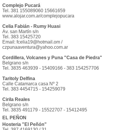
Complejo Pucará
Tel. 381 155089060 15661659
www.alojar.com.ar/complejopucara
Celia Fabián - Rumy Huasi
Av. san Martín s/n
Tel. 383 15425720
Email:
fcelia19@hotmail.om
/
czpunaaventura@yahoo.com.ar
Cordillera, Volcanes y Puna "Casa de Piedra"
Belgrano s/n
Tel. 3835 463939 - 15409166 - 383 154257706
Taritoly Delfina
Calle Catamarca casa Nº 2
Tel. 383 4454715 - 154259079
Cirila Reales
Belgrano s/n
Tel. 3835 491179 - 15522707 - 15412495
EL PEÑON
Hosteria "El Peñón"
Tel. 387 4169130 / 31