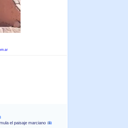
om.ar
mula el paisaje marciano