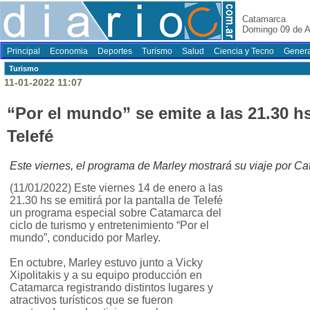
Catamarca
Domingo 09 de A
Principal
Economia
Deportes
Turismo
Salud
Ciencia y Tecno
Genera
Turismo
11-01-2022 11:07
“Por el mundo” se emite a las 21.30 hs
Telefé
Este viernes, el programa de Marley mostrará su viaje por C
(11/01/2022) Este viernes 14 de enero a las
21.30 hs se emitirá por la pantalla de Telefé
un programa especial sobre Catamarca del
ciclo de turismo y entretenimiento “Por el
mundo”, conducido por Marley.
En octubre, Marley estuvo junto a Vicky
Xipolitakis y a su equipo producción en
Catamarca registrando distintos lugares y
atractivos turísticos que se fueron