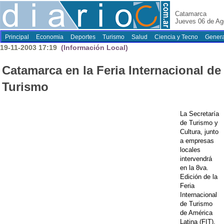
Catamarca
Jueves 06 de Ag
Principal
Economia
Deportes
Turismo
Salud
Ciencia y Tecno
Genera
19-11-2003 17:19
(Información Local)
Catamarca en la Feria Internacional de
Turismo
La Secretaría
de Turismo y
Cultura, junto
a empresas
locales
intervendrá
en la 8va.
Edición de la
Feria
Internacional
de Turismo
de América
Latina (FIT),