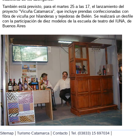
También está previsto, para el martes 25 a las 17, el lanzamiento del
proyecto "Vicuña Catamarca", que incluye prendas confeccionadas con
fibra de vicuña por hilanderas y tejedoras de Belén. Se realizará un desfile
con la participación de diez modelos de la escuela de teatro del IUNA, de
Buenos Aires
|
|
|
|
Sitemap
Turismo Catamarca
Contacto
Tel. (03833) 15 697034