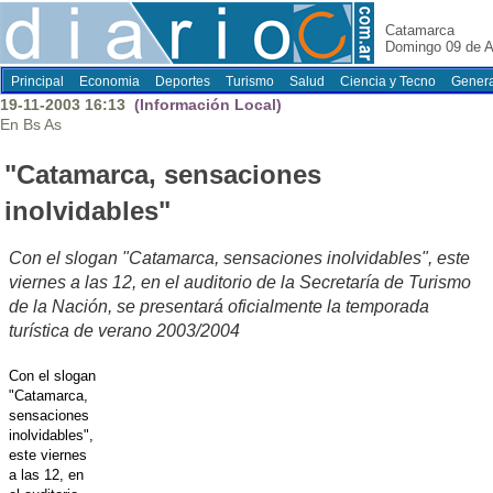
Catamarca
Domingo 09 de A
Principal
Economia
Deportes
Turismo
Salud
Ciencia y Tecno
Genera
19-11-2003 16:13
(Información Local)
En Bs As
"Catamarca, sensaciones
inolvidables"
Con el slogan "Catamarca, sensaciones inolvidables", este
viernes a las 12, en el auditorio de la Secretaría de Turismo
de la Nación, se presentará oficialmente la temporada
turística de verano 2003/2004
Con el slogan
"Catamarca,
sensaciones
inolvidables",
este viernes
a las 12, en