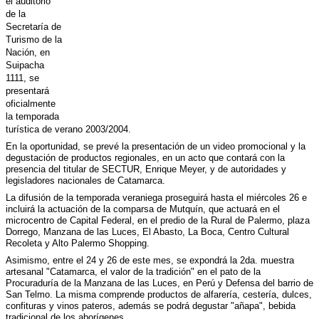
el auditorio
de la
Secretaría de
Turismo de la
Nación, en
Suipacha
1111, se
presentará
oficialmente
la temporada
turística de verano 2003/2004.
En la oportunidad, se prevé la presentación de un video promocional y la
degustación de productos regionales, en un acto que contará con la
presencia del titular de SECTUR, Enrique Meyer, y de autoridades y
legisladores nacionales de Catamarca.
La difusión de la temporada veraniega proseguirá hasta el miércoles 26 e
incluirá la actuación de la comparsa de Mutquín, que actuará en el
microcentro de Capital Federal, en el predio de la Rural de Palermo, plaza
Dorrego, Manzana de las Luces, El Abasto, La Boca, Centro Cultural
Recoleta y Alto Palermo Shopping.
Asimismo, entre el 24 y 26 de este mes, se expondrá la 2da. muestra
artesanal "Catamarca, el valor de la tradición" en el pato de la
Procuraduría de la Manzana de las Luces, en Perú y Defensa del barrio de
San Telmo. La misma comprende productos de alfarería, cestería, dulces,
confituras y vinos pateros, además se podrá degustar "añapa", bebida
tradicional de los aborígenes.