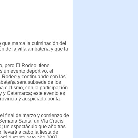
o que marca la culminación del
ón de la villa ambateña y que la
o, pero El Rodeo, tiene
s un evento deportivo, el
l Rodeo y continuando con las
ambateña será subsede de los
 ciclismo, con la participación
uy y Catamarca; este evento es
rovincia y auspiciado por la
 el final de marzo y comienzo de
e Semana Santa, un Vía Crucis
d; un espectáculo que año tras
llevará a cabo la fiesta de
cerá durante este año 2007.