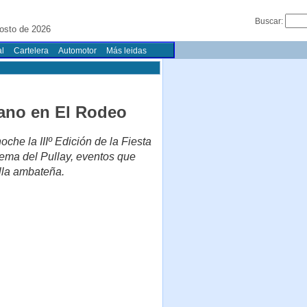
Buscar:
osto de 2026
l
Cartelera
Automotor
Más leidas
rano en El Rodeo
che la IIIº Edición de la Fiesta
quema del Pullay, eventos que
illa ambateña.