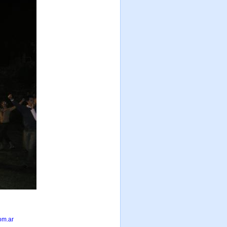
om.ar