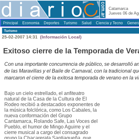
Catamarca
Jueves 06 de Ag
Principal
Economia
Deportes
Turismo
Salud
Ciencia y Tecno
Genera
Turismo
25-02-2007 14:31
(Información Local)
Exitoso cierre de la Temporada de Ve
Con una importante concurrencia de público, se desarrolló ano
de las Maravillas y el Baile de Carnaval, con la tradicional 
marcaron el cierre de la exitosa temporada de verano en la v
Bajo un cielo estrellado, el anfiteatro
natural de la Casa de la Cultura de El
Rodeo recibió a destacados exponentes de
la música folclórica, como Los Cabales, la
nueva conformación del Grupo
Cantamarca, Rolando Safe, Las Voces del
Pueblo, el humor de Mingo Aguirre y el
cierre musical a cargo del consagrado
grupo la Chacarerata Santiagueña, que