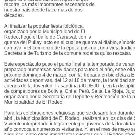
recorre los más importantes escenarios de
nuestro país desde hace mas de dos
décadas.
Al finalizar la popular fiesta folclórica,
organizada por la Municipalidad de El
Rodeo, llegó el baile de Carnaval, con la
quema del Pullay, acto en el cual se quema al diablo, símbol
carnaval y el comienzo de la época pascual, una vieja tradici
Secretaría de Turismo de la comuna rodeina quiso rescatar.
Este espectáculo puso el punto final a la temporada de veran
preparado numerosas actividades para todo el año, entre ella
próximo domingo 4 de marzo, con la trepada en bicicleta a E
actividades deportivas, del 12 al 18 de marzo, la localidad 
Juegos de la Juventud Trasandina (JUDEJUT), en la disciplina
de competidores de Bolivia, Chile, Perú, Salta, La Rioja, Juj
organizado por la Secretaría de Deporte y Recreación de la p
Municipalidad de El Rodeo.
Para las celebraciones religiosas que se desarrollan durante
abril, la Municipalidad de El Rodeo, realizará en los días d
Viviente interpretado íntegramente por jóvenes de la localida
año convoca a numerosos visitantes. Y, en el mes de mayo se 
Niquixao, entre otras importantes eventos que El Rodeo ofre