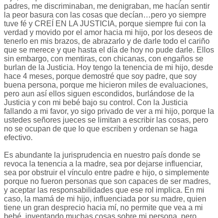
padres, me discriminaban, me denigraban, me hacían sentir
la peor basura con las cosas que decían…pero yo siempre
tuve fé y CREÍ EN LA JUSTICIA, porque siempre fui con la
verdad y movido por el amor hacia mi hijo, por los deseos de
tenerlo en mis brazos, de abrazarlo y de darle todo el cariño
que se merece y que hasta el día de hoy no pude darle. Ellos
sin embargo, con mentiras, con chicanas, con engaños se
burlan de la Justicia. Hoy tengo la tenencia de mi hijo, desde
hace 4 meses, porque demostré que soy padre, que soy
buena persona, porque me hicieron miles de evaluaciones,
pero aun así ellos siguen escondidos, burlándose de la
Justicia y con mi bebé bajo su control. Con la Justicia
fallando a mi favor, yo sigo privado de ver a mi hijo, porque la
ustedes señores jueces se limitan a escribir las cosas, pero
no se ocupan de que lo que escriben y ordenan se haga
efectivo.
Es abundante la jurisprudencia en nuestro país donde se
revoca la tenencia a la madre, sea por dejarse influenciar,
sea por obstruir el vínculo entre padre e hijo, o simplemente
porque no fueron personas que son capaces de ser madres,
y aceptar las responsabilidades que ese rol implica. En mi
caso, la mamá de mi hijo, influenciada por su madre, quien
tiene un gran desprecio hacia mí, no permite que vea a mi
bebé, inventando muchas cosas sobre mi persona, pero