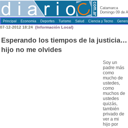
Catamarca
Domingo 09 de A
Principal
Economia
Deportes
Turismo
Salud
Ciencia y Tecno
Genera
07-12-2012 18:24
(Información Local)
Esperando los tiempos de la justicia…
hijo no me olvides
Soy un
padre más
como
mucho de
ustedes,
como
muchos de
ustedes
quizás,
también
privado de
ver a mi
hijo por