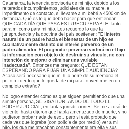
Catamarca, la tenencia provisoria de mi hijo, debido a los
reiterados incumplimientos judiciales de su madre, el
impedimento de contacto, el llevarse a mi bebé a 4500km de
distancia. Qué es lo que debo hacer para que entiendan
QUE CADA DÍA QUE PASA ES IRRECUPERABLE, tanto
para mí como para mi hijo. Les recuerdo lo que la
jurisprudencia y la doctrina del país sostienen:
“El interés
natural de un padre hacia el bienestar de un hijo es
cualitativamente distinto del interés perverso de un
padre alienador. El progenitor perverso verterá en el hijo
la información con objeto de destruir su vínculo, no con
intención de mejorar o eliminar una variable
inadecuada”
. Entonces me pregunto: QUE ESTAN
ESPERANDO PARA FIJAR UNA SIMPLE AUDIENCIA?
Acaso será necesario que mi hijo borre de su memoria el
poco recuerdo que le queda de mí para convertirme en un
completo extraño?
No logro entender cómo es que siguen permitiendo que una
simple persona, SE SIGA BURLANDO DE TODO EL
PODER JUDICIAL, en tantas jurisdicciones. Se me acusó de
violento, hasta dijeron que había amenazado de muerte, y no
pudieron probar nada de eso…pero si está probado que
cada vez que lograba (con policía de por medio) ver a mi
hijo, los que me atacaban constantemente era ella y sus