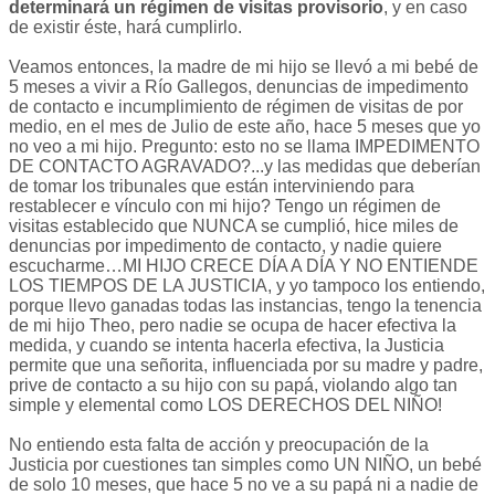
determinará un régimen de visitas provisorio
, y en caso
de existir éste, hará cumplirlo.
Veamos entonces, la madre de mi hijo se llevó a mi bebé de
5 meses a vivir a Río Gallegos, denuncias de impedimento
de contacto e incumplimiento de régimen de visitas de por
medio, en el mes de Julio de este año, hace 5 meses que yo
no veo a mi hijo. Pregunto: esto no se llama IMPEDIMENTO
DE CONTACTO AGRAVADO?...y las medidas que deberían
de tomar los tribunales que están interviniendo para
restablecer e vínculo con mi hijo? Tengo un régimen de
visitas establecido que NUNCA se cumplió, hice miles de
denuncias por impedimento de contacto, y nadie quiere
escucharme…MI HIJO CRECE DÍA A DÍA Y NO ENTIENDE
LOS TIEMPOS DE LA JUSTICIA, y yo tampoco los entiendo,
porque llevo ganadas todas las instancias, tengo la tenencia
de mi hijo Theo, pero nadie se ocupa de hacer efectiva la
medida, y cuando se intenta hacerla efectiva, la Justicia
permite que una señorita, influenciada por su madre y padre,
prive de contacto a su hijo con su papá, violando algo tan
simple y elemental como LOS DERECHOS DEL NIÑO!
No entiendo esta falta de acción y preocupación de la
Justicia por cuestiones tan simples como UN NIÑO, un bebé
de solo 10 meses, que hace 5 no ve a su papá ni a nadie de