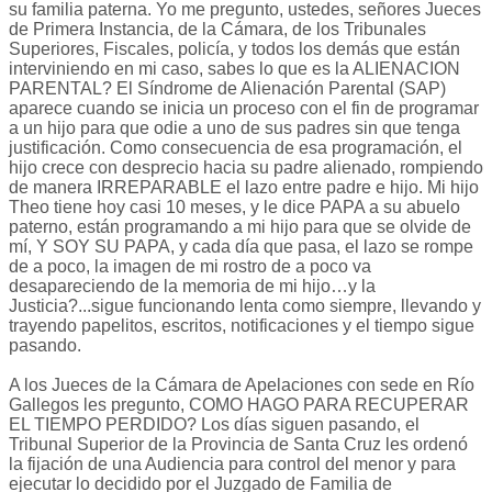
su familia paterna. Yo me pregunto, ustedes, señores Jueces
de Primera Instancia, de la Cámara, de los Tribunales
Superiores, Fiscales, policía, y todos los demás que están
interviniendo en mi caso, sabes lo que es la ALIENACION
PARENTAL? El Síndrome de Alienación Parental (SAP)
aparece cuando se inicia un proceso con el fin de programar
a un hijo para que odie a uno de sus padres sin que tenga
justificación. Como consecuencia de esa programación, el
hijo crece con desprecio hacia su padre alienado, rompiendo
de manera IRREPARABLE el lazo entre padre e hijo. Mi hijo
Theo tiene hoy casi 10 meses, y le dice PAPA a su abuelo
paterno, están programando a mi hijo para que se olvide de
mí, Y SOY SU PAPA, y cada día que pasa, el lazo se rompe
de a poco, la imagen de mi rostro de a poco va
desapareciendo de la memoria de mi hijo…y la
Justicia?...sigue funcionando lenta como siempre, llevando y
trayendo papelitos, escritos, notificaciones y el tiempo sigue
pasando.
A los Jueces de la Cámara de Apelaciones con sede en Río
Gallegos les pregunto, COMO HAGO PARA RECUPERAR
EL TIEMPO PERDIDO? Los días siguen pasando, el
Tribunal Superior de la Provincia de Santa Cruz les ordenó
la fijación de una Audiencia para control del menor y para
ejecutar lo decidido por el Juzgado de Familia de