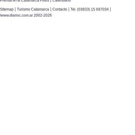
Prensa MTB Catamarca Fotos
Calendario
|
|
|
|
Sitemap
Turismo Catamarca
Contacto
Tel. (03833) 15 697034
/www.diarioc.com.ar 2002-2026