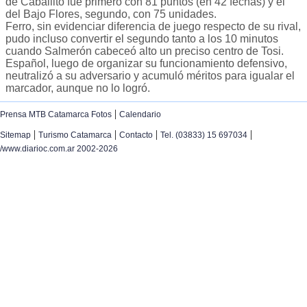
de Caballito fue primero con 81 puntos (en 42 fechas) y el
del Bajo Flores, segundo, con 75 unidades.
Ferro, sin evidenciar diferencia de juego respecto de su rival,
pudo incluso convertir el segundo tanto a los 10 minutos
cuando Salmerón cabeceó alto un preciso centro de Tosi.
Español, luego de organizar su funcionamiento defensivo,
neutralizó a su adversario y acumuló méritos para igualar el
marcador, aunque no lo logró.
|
Prensa MTB Catamarca Fotos
Calendario
|
|
|
|
Sitemap
Turismo Catamarca
Contacto
Tel. (03833) 15 697034
/www.diarioc.com.ar 2002-2026