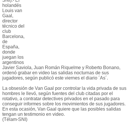
SNI).- El
holandés
Louis van
Gaal,
director
técnico del
club
Barcelona,
de
España,
donde
juegan los
argentinos
Javier Saviola, Juan Román Riquelme y Roberto Bonano,
ordenó grabar en video las salidas nocturnas de sus
jugadores, según publicó este viernes el diario ´As´.
La obsesión de Van Gaal por controlar la vida privada de sus
hombres le llevó, según fuentes del club citadas por el
rotativo, a contratar detectives privados en el pasado para
conseguir informes sobre los movimientos de sus jugadores.
En esta ocasión, Van Gaal quiere que las posibles salidas
tengan un testimonio en video.
(Télam-SNI)