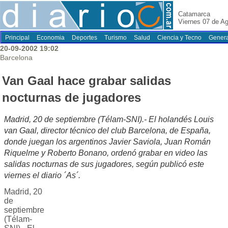
Catamarca
Viernes 07 de A
Principal
Economia
Deportes
Turismo
Salud
Ciencia y Tecno
Genera
20-09-2002 19:02
Barcelona
Van Gaal hace grabar salidas
nocturnas de jugadores
Madrid, 20 de septiembre (Télam-SNI).- El holandés Louis
van Gaal, director técnico del club Barcelona, de España,
donde juegan los argentinos Javier Saviola, Juan Román
Riquelme y Roberto Bonano, ordenó grabar en video las
salidas nocturnas de sus jugadores, según publicó este
viernes el diario ´As´.
Madrid, 20
de
septiembre
(Télam-