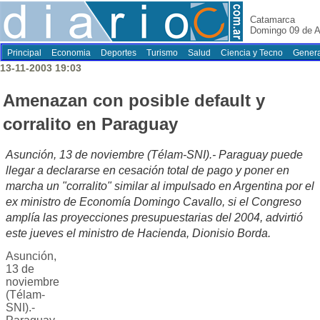
Catamarca
Domingo 09 de A
Principal
Economia
Deportes
Turismo
Salud
Ciencia y Tecno
Genera
13-11-2003 19:03
Amenazan con posible default y
corralito en Paraguay
Asunción, 13 de noviembre (Télam-SNI).- Paraguay puede
llegar a declararse en cesación total de pago y poner en
marcha un "corralito" similar al impulsado en Argentina por el
ex ministro de Economía Domingo Cavallo, si el Congreso
amplía las proyecciones presupuestarias del 2004, advirtió
este jueves el ministro de Hacienda, Dionisio Borda.
Asunción,
13 de
noviembre
(Télam-
SNI).-