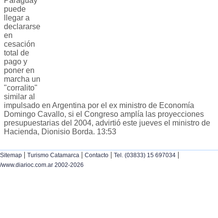
Paraguay
puede
llegar a
declararse
en
cesación
total de
pago y
poner en
marcha un
"corralito"
similar al
impulsado en Argentina por el ex ministro de Economía
Domingo Cavallo, si el Congreso amplía las proyecciones
presupuestarias del 2004, advirtió este jueves el ministro de
Hacienda, Dionisio Borda. 13:53
|
|
|
|
Sitemap
Turismo Catamarca
Contacto
Tel. (03833) 15 697034
/www.diarioc.com.ar 2002-2026