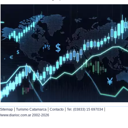
|
|
|
|
Sitemap
Turismo Catamarca
Contacto
Tel. (03833) 15 697034
/www.diarioc.com.ar 2002-2026