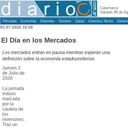
Catamarca
Sábado 08 de Ag
Principal
Economia
Deportes
Turismo
Salud
Ciencia y Tecno
Genera
02-07-2026 18:58
El Día en los Mercados
Los mercados entran en pausa mientras esperan una
definición sobre la economía estadounidense.
Jueves 2
de Julio de
2026
La jornada
estuvo
marcada
por la
cautela de
los
inversores.
Tras un