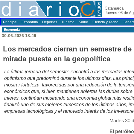
Catamarca
Jueves 06 de Ag
Principal
Economia
Deportes
Turismo
Salud
Ciencia y Tecno
Genera
Economí­a
30-06-2026 18:49
Los mercados cierran un semestre de 
mirada puesta en la geopolítica
La última jornada del semestre encontró a los mercados inte
optimismo que predominó durante los últimos días. Las princi
mostrar fortaleza, favorecidas por una reducción de la tensió
económicos que, si bien mantienen abiertas las dudas sobre 
interés, continúan mostrando una economía global más resilie
finalizó uno de sus mejores trimestres de los últimos años, i
empresas tecnológicas y el renovado interés de los inversores
Martes 30 d
El petróleo