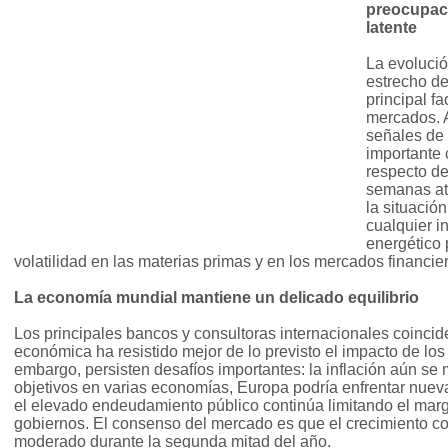
preocupaci
latente
La evolución
estrecho de
principal fa
mercados. 
señales de
importante 
respecto d
semanas atr
la situació
cualquier i
energético 
volatilidad en las materias primas y en los mercados financie
La economía mundial mantiene un delicado equilibrio
Los principales bancos y consultoras internacionales coincid
económica ha resistido mejor de lo previsto el impacto de los 
embargo, persisten desafíos importantes: la inflación aún se
objetivos en varias economías, Europa podría enfrentar nuev
el elevado endeudamiento público continúa limitando el ma
gobiernos. El consenso del mercado es que el crecimiento co
moderado durante la segunda mitad del año.