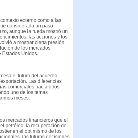
 contexto externo como a las
 fue considerada un paso
lazo, aunque la rueda mostró un
encimientos, las acciones y los
volvió a mostrar cierta presión
volución de los mercados
e Estados Unidos.
mesa el futuro del acuerdo
 exportación. Las diferencias
gias comerciales hacia otros
iendo uno de los temas
óximos meses.
los mercados financieros que el
l petróleo, la recuperación de
ostienen el optimismo de los
acionales, las futuras decisiones