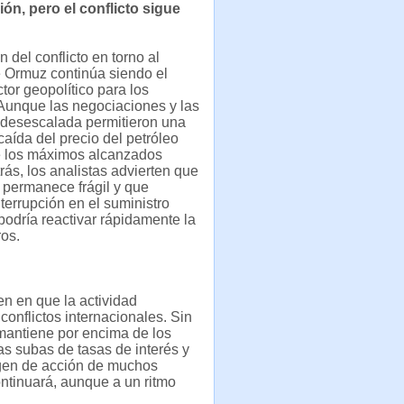
ón, pero el conflicto sigue
 del conflicto en torno al
 Ormuz continúa siendo el
ctor geopolítico para los
Aunque las negociaciones y las
 desescalada permitieron una
caída del precio del petróleo
e los máximos alcanzados
ás, los analistas advierten que
n permanece frágil y que
nterrupción en el suministro
podría reactivar rápidamente la
ros.
en en que la actividad
conflictos internacionales. Sin
 mantiene por encima de los
as subas de tasas de interés y
rgen de acción de muchos
ntinuará, aunque a un ritmo