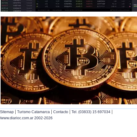
|
|
|
|
Sitemap
Turismo Catamarca
Contacto
Tel. (03833) 15 697034
/www.diarioc.com.ar 2002-2026