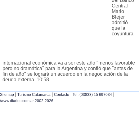
del Banco
Central
Mario
Blejer
admitió
que la
coyuntura
internacional económica va a ser este año "menos favorable
pero no dramática" para la Argentina y confió que "antes de
fin de año" se logrará un acuerdo en la negociación de la
deuda externa. 10:58
|
|
|
|
Sitemap
Turismo Catamarca
Contacto
Tel. (03833) 15 697034
/www.diarioc.com.ar 2002-2026