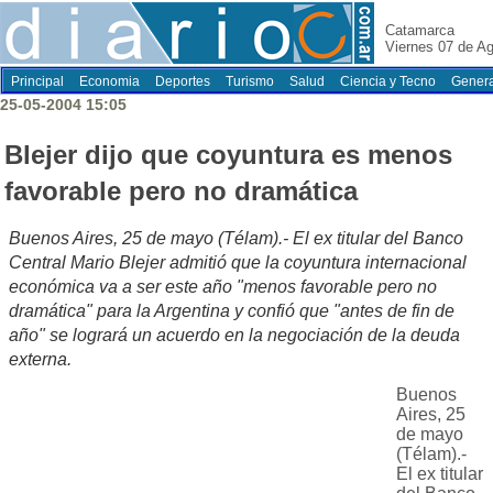
Catamarca
Viernes 07 de A
Principal
Economia
Deportes
Turismo
Salud
Ciencia y Tecno
Genera
25-05-2004 15:05
Blejer dijo que coyuntura es menos
favorable pero no dramática
Buenos Aires, 25 de mayo (Télam).- El ex titular del Banco
Central Mario Blejer admitió que la coyuntura internacional
económica va a ser este año "menos favorable pero no
dramática" para la Argentina y confió que "antes de fin de
año" se logrará un acuerdo en la negociación de la deuda
externa.
Buenos
Aires, 25
de mayo
(Télam).-
El ex titular