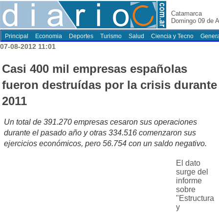
Catamarca
Domingo 09 de A
Principal
Economia
Deportes
Turismo
Salud
Ciencia y Tecno
Genera
07-08-2012 11:01
Casi 400 mil empresas españolas
fueron destruídas por la crisis durante
2011
Un total de 391.270 empresas cesaron sus operaciones
durante el pasado año y otras 334.516 comenzaron sus
ejercicios económicos, pero 56.754 con un saldo negativo.
El dato
surge del
informe
sobre
"Estructura
y