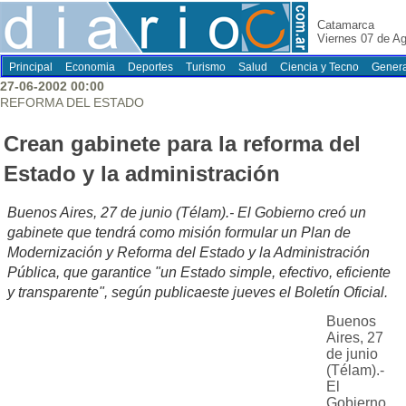
Catamarca
Viernes 07 de A
Principal
Economia
Deportes
Turismo
Salud
Ciencia y Tecno
Genera
27-06-2002 00:00
REFORMA DEL ESTADO
Crean gabinete para la reforma del
Estado y la administración
Buenos Aires, 27 de junio (Télam).- El Gobierno creó un
gabinete que tendrá como misión formular un Plan de
Modernización y Reforma del Estado y la Administración
Pública, que garantice "un Estado simple, efectivo, eficiente
y transparente", según publicaeste jueves el Boletín Oficial.
Buenos
Aires, 27
de junio
(Télam).-
El
Gobierno