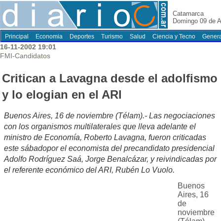
Catamarca
Domingo 09 de A
Principal
Economia
Deportes
Turismo
Salud
Ciencia y Tecno
Genera
16-11-2002 19:01
FMI-Candidatos
Critican a Lavagna desde el adolfismo
y lo elogian en el ARI
Buenos Aires, 16 de noviembre (Télam).- Las negociaciones
con los organismos multilaterales que lleva adelante el
ministro de Economía, Roberto Lavagna, fueron criticadas
este sábadopor el economista del precandidato presidencial
Adolfo Rodríguez Saá, Jorge Benalcázar, y reivindicadas por
el referente económico del ARI, Rubén Lo Vuolo.
Buenos
Aires, 16
de
noviembre