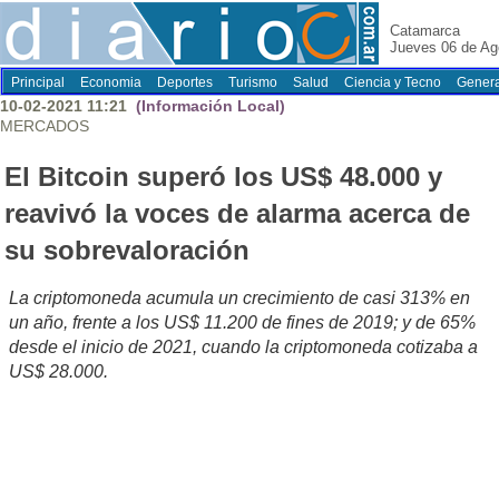
Catamarca
Jueves 06 de Ag
Principal
Economia
Deportes
Turismo
Salud
Ciencia y Tecno
Genera
10-02-2021 11:21
(Información Local)
MERCADOS
El Bitcoin superó los US$ 48.000 y
reavivó la voces de alarma acerca de
su sobrevaloración
La criptomoneda acumula un crecimiento de casi 313% en
un año, frente a los US$ 11.200 de fines de 2019; y de 65%
desde el inicio de 2021, cuando la criptomoneda cotizaba a
US$ 28.000.