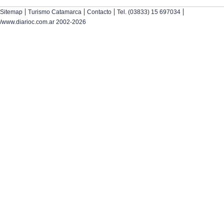
|
|
|
|
Sitemap
Turismo Catamarca
Contacto
Tel. (03833) 15 697034
/www.diarioc.com.ar 2002-2026