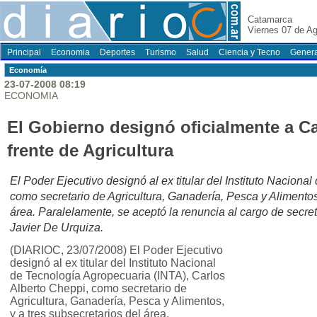
Catamarca
Viernes 07 de A
Principal
Economia
Deportes
Turismo
Salud
Ciencia y Tecno
Genera
Economí­a
23-07-2008 08:19
ECONOMIA
El Gobierno designó oficialmente a Ca
frente de Agricultura
El Poder Ejecutivo designó al ex titular del Instituto Nacion
como secretario de Agricultura, Ganadería, Pesca y Alimentos,
área. Paralelamente, se aceptó la renuncia al cargo de secre
Javier De Urquiza.
(DIARIOC, 23/07/2008) El Poder Ejecutivo
designó al ex titular del Instituto Nacional
de Tecnología Agropecuaria (INTA), Carlos
Alberto Cheppi, como secretario de
Agricultura, Ganadería, Pesca y Alimentos,
y a tres subsecretarios del área.