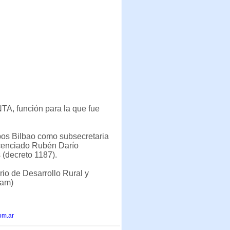
NTA, función para la que fue
mpos Bilbao como subsecretaria
licenciado Rubén Darío
 (decreto 1187).
rio de Desarrollo Rural y
lam)
om.ar