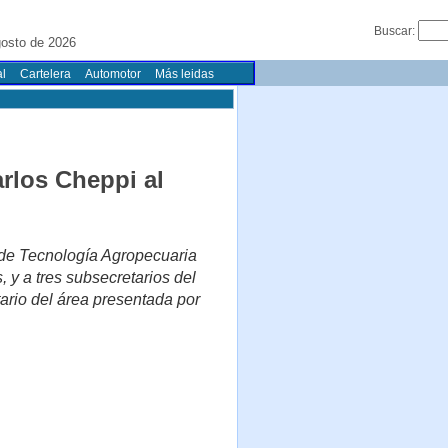
Buscar:
gosto de 2026
l
Cartelera
Automotor
Más leidas
rlos Cheppi al
al de Tecnología Agropecuaria
 y a tres subsecretarios del
tario del área presentada por