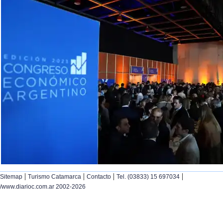
|
|
|
|
Sitemap
Turismo Catamarca
Contacto
Tel. (03833) 15 697034
/www.diarioc.com.ar 2002-2026