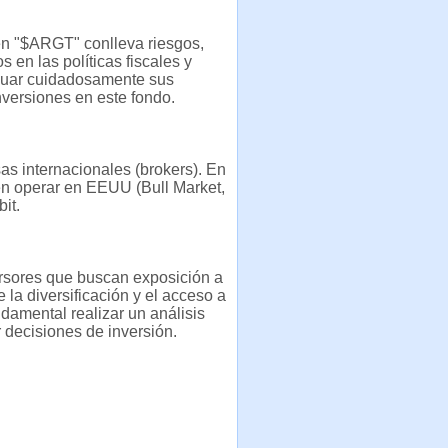
en "$ARGT" conlleva riesgos,
 en las políticas fiscales y
valuar cuidadosamente sus
inversiones en este fondo.
s internacionales (brokers). En
en operar en EEUU (Bull Market,
it.
rsores que buscan exposición a
la diversificación y el acceso a
amental realizar un análisis
 decisiones de inversión.