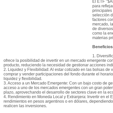
El ETF "$A
para reflej
principales
selección 
factores co
mercado, la
de diversos
como la ene
materias pr
Beneficios
1. Diversif
ofrece la posibilidad de invertir en un mercado emergente co
producto, reduciendo la necesidad de gestionar acciones indi
2. Liquidez y Flexibilidad: Al estar cotizado en las bolsas de
comprar y vender participaciones del fondo durante el horari
liquidez y flexibilidad.
3. Acceso a un Mercado Emergente: Con un bajo costo de gest
acceso a uno de los mercados emergentes con un gran potenc
plazo, aprovechando el desarrollo de sectores clave en la e
4. Rendimiento en Moneda Local y Extranjera: Invertir en el
rendimientos en pesos argentinos o en dólares, dependiendo 
realicen las inversiones.