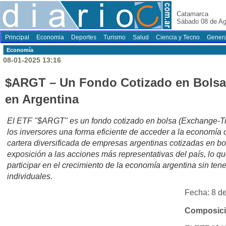
Catamarca
Sábado 08 de Ag
Principal
Economia
Deportes
Turismo
Salud
Ciencia y Tecno
Genera
Economí­a
08-01-2025 13:16
$ARGT – Un Fondo Cotizado en Bolsa (
en Argentina
El ETF "$ARGT" es un fondo cotizado en bolsa (Exchange-T
los inversores una forma eficiente de acceder a la economía d
cartera diversificada de empresas argentinas cotizadas en bo
exposición a las acciones más representativas del país, lo qu
participar en el crecimiento de la economía argentina sin ten
individuales.
Fecha: 8 d
Composici