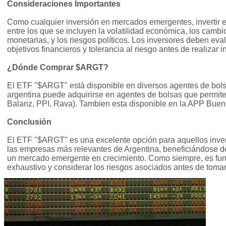
Consideraciones Importantes
Como cualquier inversión en mercados emergentes, invertir 
entre los que se incluyen la volatilidad económica, los cambios
monetarias, y los riesgos políticos. Los inversores deben e
objetivos financieros y tolerancia al riesgo antes de realizar 
¿Dónde Comprar $ARGT?
El ETF "$ARGT" está disponible en diversos agentes de bolsa
argentina puede adquirirse en agentes de bolsas que permit
Balanz, PPI, Rava). Tambien esta disponible en la APP Buenb
Conclusión
El ETF "$ARGT" es una excelente opción para aquellos inve
las empresas más relevantes de Argentina, beneficiándose de 
un mercado emergente en crecimiento. Como siempre, es fund
exhaustivo y considerar los riesgos asociados antes de tomar