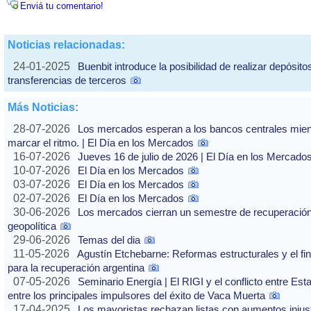
Enviá tu comentario!
Noticias relacionadas:
24-01-2025
Buenbit introduce la posibilidad de realizar depósit
transferencias de terceros
Más Noticias:
28-07-2026
Los mercados esperan a los bancos centrales mientras
marcar el ritmo. | El Día en los Mercados
16-07-2026
Jueves 16 de julio de 2026 | El Día en los Mercado
10-07-2026
El Día en los Mercados
03-07-2026
El Día en los Mercados
02-07-2026
El Día en los Mercados
30-06-2026
Los mercados cierran un semestre de recuperación 
geopolítica
29-06-2026
Temas del dia
11-05-2026
Agustín Etchebarne: Reformas estructurales y el f
para la recuperación argentina
07-05-2026
Seminario Energía | El RIGI y el conflicto entre Est
entre los principales impulsores del éxito de Vaca Muerta
17-04-2025
Los mayoristas rechazan listas con aumentos injusti