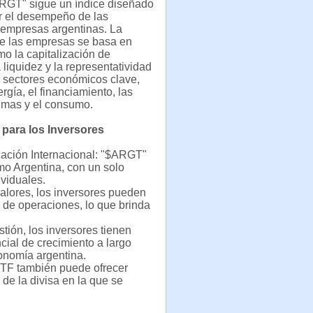
RGT" sigue un índice diseñado
ar el desempeño de las
 empresas argentinas. La
de las empresas se basa en
mo la capitalización de
 liquidez y la representatividad
 sectores económicos clave,
rgía, el financiamiento, las
imas y el consumo.
 para los Inversores
icación Internacional: "$ARGT"
mo Argentina, con un solo
viduales.
 valores, los inversores pueden
o de operaciones, lo que brinda
ión, los inversores tienen
ial de crecimiento a largo
conomía argentina.
 ETF también puede ofrecer
de la divisa en la que se