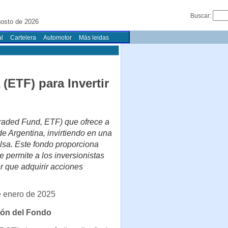
Buscar:
osto de 2026
l
Cartelera
Automotor
Más leidas
ETF) para Invertir
raded Fund, ETF) que ofrece a
e Argentina, invirtiendo en una
lsa. Este fondo proporciona
e permite a los inversionistas
er que adquirir acciones
e enero de 2025
ón del Fondo