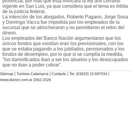
provincial, por más que esta invocara la ley anti corralito
vigente en San Luis, ya que considera que el tema es órbita
de la justicia federal.
La intención de los abogados, Roberto Pagano, Jorge Sosa
y Domingo Vacca fue impedida por los empleados de la
sucursal que se atrincheraron y no permitieron el retiro del
dinero.
Los empleados del Banco Nación argumentaron que los
únicos fondos que existían eran los previsionales, con los
que se estaba pagando a los jubilados, pensionados y los
fondos de desempleo, por lo que si se cumplía la medida,
"los damnificados iban a ser los abuelos y los desocupados
que no iban a poder cobrar".
|
|
|
|
Sitemap
Turismo Catamarca
Contacto
Tel. (03833) 15 697034
/www.diarioc.com.ar 2002-2026