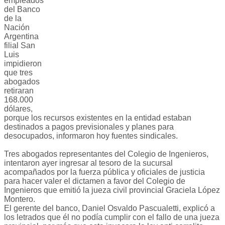
empleados
del Banco
de la
Nación
Argentina
filial San
Luis
impidieron
que tres
abogados
retiraran
168.000
dólares,
porque los recursos existentes en la entidad estaban
destinados a pagos previsionales y planes para
desocupados, informaron hoy fuentes sindicales.
Tres abogados representantes del Colegio de Ingenieros,
intentaron ayer ingresar al tesoro de la sucursal
acompañados por la fuerza pública y oficiales de justicia
para hacer valer el dictamen a favor del Colegio de
Ingenieros que emitió la jueza civil provincial Graciela López
Montero.
El gerente del banco, Daniel Osvaldo Pascualetti, explicó a
los letrados que él no podía cumplir con el fallo de una jueza