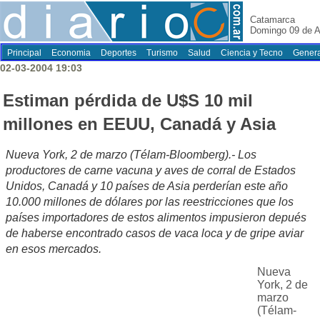
Catamarca
Domingo 09 de A
Principal
Economia
Deportes
Turismo
Salud
Ciencia y Tecno
Genera
02-03-2004 19:03
Estiman pérdida de U$S 10 mil
millones en EEUU, Canadá y Asia
Nueva York, 2 de marzo (Télam-Bloomberg).- Los
productores de carne vacuna y aves de corral de Estados
Unidos, Canadá y 10 países de Asia perderían este año
10.000 millones de dólares por las reestricciones que los
países importadores de estos alimentos impusieron depués
de haberse encontrado casos de vaca loca y de gripe aviar
en esos mercados.
Nueva
York, 2 de
marzo
(Télam-