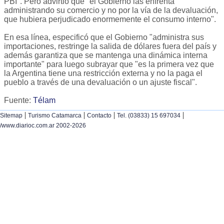
PBI". Pero advirtió que "el Gobierno las enfrenta
administrando su comercio y no por la vía de la devaluación,
que hubiera perjudicado enormemente el consumo interno".
En esa línea, especificó que el Gobierno "administra sus
importaciones, restringe la salida de dólares fuera del país y
además garantiza que se mantenga una dinámica interna
importante" para luego subrayar que "es la primera vez que
la Argentina tiene una restricción externa y no la paga el
pueblo a través de una devaluación o un ajuste fiscal".
Fuente:
Télam
|
|
|
|
Sitemap
Turismo Catamarca
Contacto
Tel. (03833) 15 697034
/www.diarioc.com.ar 2002-2026