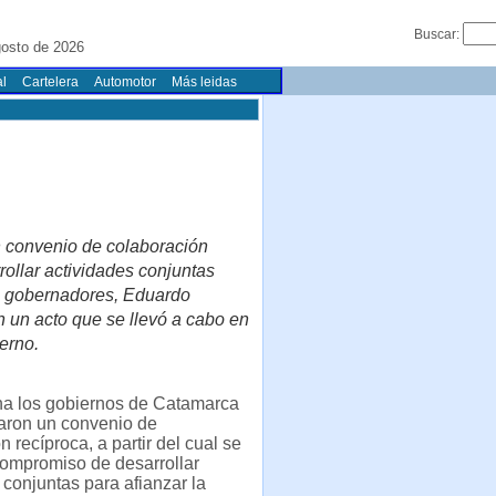
Buscar:
gosto de 2026
l
Cartelera
Automotor
Más leidas
n convenio de colaboración
rollar actividades conjuntas
los gobernadores, Eduardo
 un acto que se llevó a cabo en
erno.
a los gobiernos de Catamarca
maron un convenio de
 recíproca, a partir del cual se
compromiso de desarrollar
 conjuntas para afianzar la