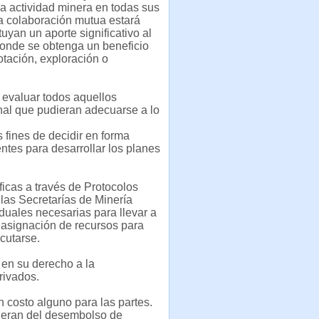
 la actividad minera en todas sus
La colaboración mutua estará
yan un aporte significativo al
donde se obtenga un beneficio
otación, exploración o
y evaluar todos aquellos
onal que pudieran adecuarse a lo
 fines de decidir en forma
ntes para desarrollar los planes
ficas a través de Protocolos
 las Secretarías de Minería
duales necesarias para llevar a
 asignación de recursos para
cutarse.
s en su derecho a la
rivados.
n costo alguno para las partes.
ieran del desembolso de