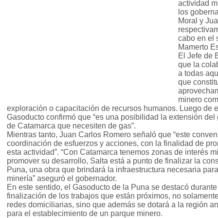
actividad m
los goberna
Moral y Ju
respectivam
cabo en el 
Mamerto Es
El Jefe de
que la cola
a todas aq
que constit
aprovechami
minero como
exploración o capacitación de recursos humanos. Luego de el
Gasoducto confirmó que “es una posibilidad la extensión del
de Catamarca que necesiten de gas”.
Mientras tanto, Juan Carlos Romero señaló que “este conveni
coordinación de esfuerzos y acciones, con la finalidad de pro
esta actividad”. “Con Catamarca tenemos zonas de interés m
promover su desarrollo, Salta está a punto de finalizar la co
Puna, una obra que brindará la infraestructura necesaria para
minería” aseguró el gobernador.
En este sentido, el Gasoducto de la Puna se destacó durante 
finalización de los trabajos que están próximos, no solamente 
redes domiciliarias, sino que además se dotará a la región a
para el establecimiento de un parque minero.