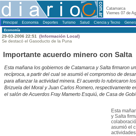
Catamarca
Viernes 07 de A
Principal
Economia
Deportes
Turismo
Salud
Ciencia y Tecno
Genera
Economí­a
29-03-2006 22:51
(Información Local)
Se destacó el Gasoducto de la Puna
Importante acuerdo minero con Salta
Esta mañana los gobiernos de Catamarca y Salta firmaron u
recíproca, a partir del cual se asumió el compromiso de desar
para afianzar la actividad minera. El acuerdo lo rubricaron 
Brizuela del Moral y Juan Carlos Romero, respectivamente en
el salón de Acuerdos Fray Mamerto Esquiú, de Casa de Gobi
Esta mañan
y Salta fir
colaboración
asumió el 
actividades