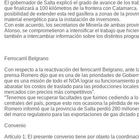
El gobernador de Salta explicó el grado de avance de los tra
que finalizará a 100 kilómetros de la frontera con Catamarca
posibilidad de extender esta red gasífera a zonas de la provi
material energético para la instalación de inversores.
Con este acuerdo, los secretarios de Minería de ambas provi
Alonso, se comprometieron a intensificar el trabajo que hici
también a intercambiar información sobre los distintos progr
Ferrocarril Belgrano
Con respecto a la reactivación del ferrocarril Belgrano, ante 
prensa Romero dijo que es una de las prioridades de Gobiern
que es una misión de todo el NOA lograr su funcionamiento p
abaratar los costos de traslado para las producciones locales 
mercados con precios más competitivos”.
“Tenemos que recuperar facultades que fuimos cediendo a lo l
centrales del país, porque esto nos ocasiona la pérdida de re
Romero informó que la provincia de Salta perdió 280 millo
del marco regulatorio para las exportaciones de gas dictado p
Convenio
Artículo 1: El presente convenio tiene por objeto la coordina