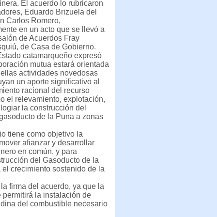
inera. El acuerdo lo rubricaron
dores, Eduardo Brizuela del
an Carlos Romero,
ente en un acto que se llevó a
salón de Acuerdos Fray
quiú, de Casa de Gobierno.
 Estado catamarqueño expresó
boración mutua estará orientada
uellas actividades novedosas
uyan un aporte significativo al
ento racional del recurso
 el relevamiento, explotación,
ogiar la construcción del
 gasoducto de la Puna a zonas
o tiene como objetivo la
mover afianzar y desarrollar
inero en común, y para
nstrucción del Gasoducto de la
 el crecimiento sostenido de la
la firma del acuerdo, ya que la
permitirá la instalación de
ndina del combustible necesario