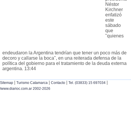
Néstor
Kirchner
enfatizó
este
sábado
que
"quienes
endeudaron la Argentina tendrían que tener un poco más de
decoro y callarse la boca", en una reiterada defensa de la
política del gobierno para el tratamiento de la deuda externa
argentina. 13:44
|
|
|
|
Sitemap
Turismo Catamarca
Contacto
Tel. (03833) 15 697034
/www.diarioc.com.ar 2002-2026