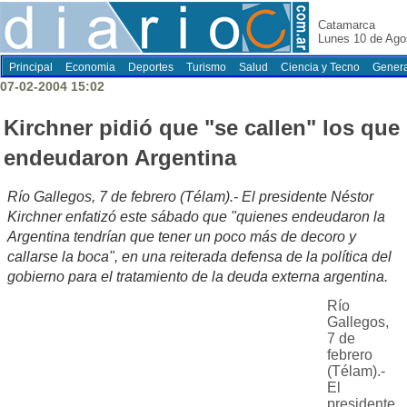
Catamarca
Lunes 10 de Ago
Principal
Economia
Deportes
Turismo
Salud
Ciencia y Tecno
Genera
07-02-2004 15:02
Kirchner pidió que "se callen" los que
endeudaron Argentina
Río Gallegos, 7 de febrero (Télam).- El presidente Néstor
Kirchner enfatizó este sábado que "quienes endeudaron la
Argentina tendrían que tener un poco más de decoro y
callarse la boca", en una reiterada defensa de la política del
gobierno para el tratamiento de la deuda externa argentina.
Río
Gallegos,
7 de
febrero
(Télam).-
El
presidente