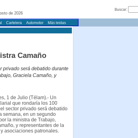
Buscar:
osto de 2026
l
Cartelera
Automotor
Más leidas
nistra Camaño
r privado será debatido durante
abajo, Graciela Camaño, y
s, 1 de Julio (Télam).- Un
arial que rondaría los 100
el sector privado será debatido
ta semana, en un segundo
por la ministra de Trabajo,
maño, y representantes de la
 y asociaciones patronales.