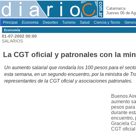
Catamarca
Jueves 06 de Ag
Principal
Economia
Deportes
Turismo
Salud
Ciencia y Tecno
Genera
Economí­a
01-07-2002 00:00
SALARIOS
La CGT oficial y patronales con la mi
Un aumento salarial que rondaría los 100 pesos para el secto
esta semana, en un segundo encuentro, por la ministra de Tr
representantes de la CGT oficial y asociaciones patronales.
Buenos Aire
aumento sal
pesos para 
durante es
encuentro, 
Graciela Ca
CGT oficial