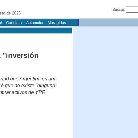
Buscar:
sto de 2026
l
Cartelera
Automotor
Más leidas
 "inversión
adrid que Argentina es una
uró que no existe "ninguna"
mprar activos de YPF.