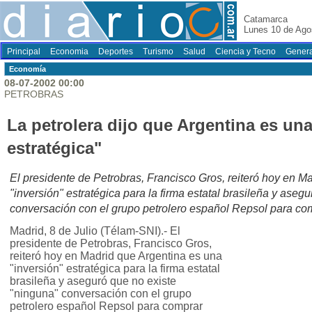
Catamarca
Lunes 10 de Ago
Principal
Economia
Deportes
Turismo
Salud
Ciencia y Tecno
Genera
Economí­a
08-07-2002 00:00
PETROBRAS
La petrolera dijo que Argentina es una
estratégica"
El presidente de Petrobras, Francisco Gros, reiteró hoy en M
"inversión" estratégica para la firma estatal brasileña y aseg
conversación con el grupo petrolero español Repsol para co
Madrid, 8 de Julio (Télam-SNI).- El
presidente de Petrobras, Francisco Gros,
reiteró hoy en Madrid que Argentina es una
"inversión" estratégica para la firma estatal
brasileña y aseguró que no existe
"ninguna" conversación con el grupo
petrolero español Repsol para comprar