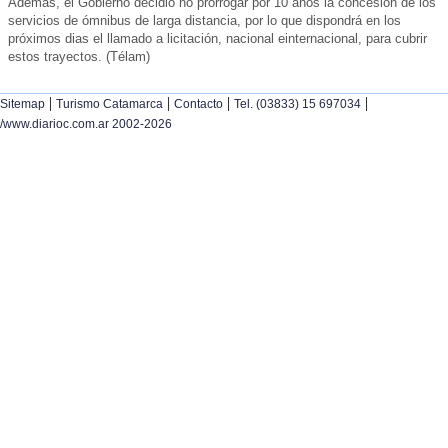
Además, el Gobierno decidió no prorrogar por 10 años la concesión de los
servicios de ómnibus de larga distancia, por lo que dispondrá en los
próximos dias el llamado a licitación, nacional einternacional, para cubrir
estos trayectos. (Télam)
|
|
|
|
Sitemap
Turismo Catamarca
Contacto
Tel. (03833) 15 697034
/www.diarioc.com.ar 2002-2026