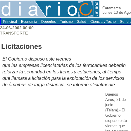
Catamarca
Lunes 10 de Ago
Principal
Economia
Deportes
Turismo
Salud
Ciencia y Tecno
Genera
24-06-2002 00:00
TRANSPORTE
Licitaciones
El Gobierno dispuso este viernes
que las empresas licenciatarias de los ferrocarriles deberán
reforzar la seguridad en los trenes y estaciones, al tiempo
que llamará a licitación para la explotación de los servicios
de ómnibus de larga distancia, se informó oficialmente.
Buenos
Aires, 21 de
junio
(Télam).- El
Gobierno
dispuso este
viernes que