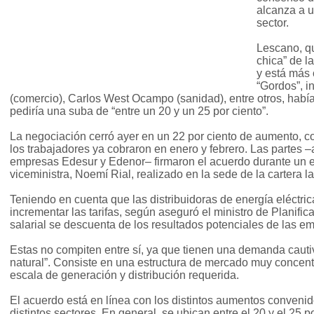
alcanza a u
sector.
Lescano, q
chica” de 
y está más 
“Gordos”, i
(comercio), Carlos West Ocampo (sanidad), entre otros, había
pediría una suba de “entre un 20 y un 25 por ciento”.
La negociación cerró ayer en un 22 por ciento de aumento, c
los trabajadores ya cobraron en enero y febrero. Las partes –
empresas Edesur y Edenor– firmaron el acuerdo durante un e
viceministra, Noemí Rial, realizado en la sede de la cartera la
Teniendo en cuenta que las distribuidoras de energía eléctri
incrementar las tarifas, según aseguró el ministro de Planific
salarial se descuenta de los resultados potenciales de las e
Estas no compiten entre sí, ya que tienen una demanda cauti
natural”. Consiste en una estructura de mercado muy concent
escala de generación y distribución requerida.
El acuerdo está en línea con los distintos aumentos convenid
distintos sectores. En general, se ubican entre el 20 y el 25 