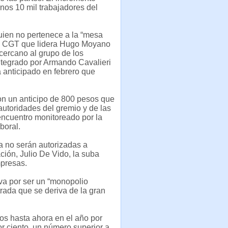
nos 10 mil trabajadores del
uien no pertenece a la “mesa
la CGT que lidera Hugo Moyano
cercano al grupo de los
ntegrado por Armando Cavalieri
 anticipado en febrero que
on un anticipo de 800 pesos que
autoridades del gremio y de las
ncuentro monitoreado por la
boral.
ca no serán autorizadas a
ación, Julio De Vido, la suba
mpresas.
va por ser un “monopolio
rada que se deriva de la gran
os hasta ahora en el año por
por ciento, un número superior a