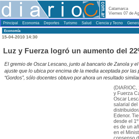
Catamarca
Viernes 07 de A
Principal
Economia
Deportes
Turismo
Salud
Ciencia y Tecno
Genera
Economí­a
15-04-2010 14:30
Luz y Fuerza logró un aumento del 2
El gremio de Oscar Lescano, junto al bancario de Zanola y el 
ajuste que lo ubica por encima de la media aceptada por las 
“Gordos”, sólo docentes obtuvo por ahora un resultado similar
(DIARIOC, 1
y Fuerza C
Oscar Lesc
salarial de
distribuido
Edenor. Tie
desde el 1º
es de un a
en el Minis
consenso de